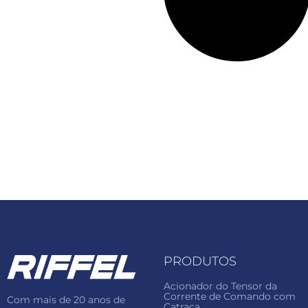
PRODUTOS
Acionador do Tensor da
Corrente de Comando com
Com mais de 20 anos de
Catraca