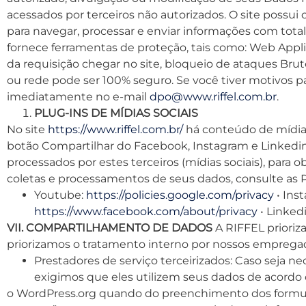
acessados por terceiros não autorizados. O site possui 
para navegar, processar e enviar informações com tot
fornece ferramentas de proteção, tais como: Web Applic
da requisição chegar no site, bloqueio de ataques Bru
ou rede pode ser 100% seguro. Se você tiver motivos p
imediatamente no e-mail
dpo@www.riffel.com.br
.
PLUG-INS DE MÍDIAS SOCIAIS
No site
https://www.riffel.com.br/
há conteúdo de mídias 
botão Compartilhar do Facebook, Instagram e Linkedin
processados por estes terceiros (mídias sociais), para o
coletas e processamentos de seus dados, consulte as Po
Youtube:
https://policies.google.com/privacy
• Ins
https://www.facebook.com/about/privacy
• Linked
VII. COMPARTILHAMENTO DE DADOS
A RIFFEL prioriz
priorizamos o tratamento interno por nossos emprega
Prestadores de serviço terceirizados: Caso seja n
exigimos que eles utilizem seus dados de acordo
o WordPress.org quando do preenchimento dos formulári