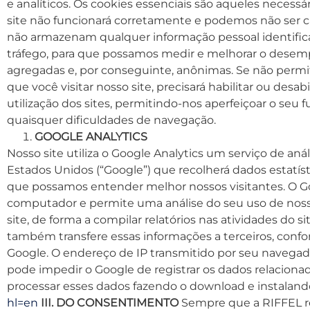
e analíticos. Os cookies essenciais são aqueles necess
site não funcionará corretamente e podemos não ser c
não armazenam qualquer informação pessoal identificáv
tráfego, para que possamos medir e melhorar o desemp
agregadas e, por conseguinte, anônimas. Se não permiti
que você visitar nosso site, precisará habilitar ou des
utilização dos sites, permitindo-nos aperfeiçoar o seu
quaisquer dificuldades de navegação.
GOOGLE ANALYTICS
Nosso site utiliza o Google Analytics um serviço de an
Estados Unidos (“Google”) que recolherá dados estatís
que possamos entender melhor nossos visitantes. O G
computador e permite uma análise do seu uso de nosso
site, de forma a compilar relatórios nas atividades do si
também transfere essas informações a terceiros, confo
Google. O endereço de IP transmitido por seu navega
pode impedir o Google de registrar os dados relacionad
processar esses dados fazendo o download e instalan
hl=en
III. DO CONSENTIMENTO
Sempre que a RIFFEL re