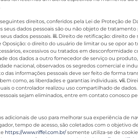
.
s seguintes direitos, conferidos pela Lei de Proteção de
os seus dados pessoais são ou não objeto de tratamento
s seus dados pessoais.
iii.
Direito de retificação: direito de
 Oposição: o direito do usuário de limitar ou se opor ao
ecessários, excessivos ou tratados em desconformidade 
lidade dos dados a outro fornecedor de serviço ou produto,
dade nacional, observados os segredos comercial e indus
o das informações pessoais deve ser feito de forma tran
bem como, as liberdades e garantias individuais.
vii.
Direi
ais o controlador realizou uso compartilhado de dados. 
Pessoais sejam eliminados, entre em contato conosco pe
dos adicionais de uso para melhorar sua experiência de n
ador, tempo de acesso, são coletados com o objetivo de
ite
https://www.riffel.com.br/
somente utiliza-se de cooki