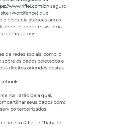
ps://www.riffel.com.br/
seguro
 site (Wordfence) que
so e bloqueia ataques antes
nfelizmente, nenhum sistema
ra notifique-nos
s de redes sociais, como, o
 sobre os dados coletados e
seus direitos oriundos destas
acebook:
eiros, razão pela qual,
ompartilhar seus dados com:
erviço terceirizados,
arceiro Riffel” e “Trabalhe