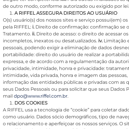
de outro modo, conforme autorizado ou exigido por lei
A RIFFEL ASSEGURA DIREITOS AO USUÁRIO
O(s) usuário(s) dos nossos sites e serviço possui(em) o
pela RIFFEL:
i.
Direito de confirmação: confirmação se 
Tratamento.
ii.
Direito de acesso: o direito de acessar o
incompletos, inexatos ou desatualizados.
iv.
Limitação e
pessoais, podendo exigir a eliminação de dados desn
portabilidade: direito do usuário de realizar a portabi
expressa, e de acordo com a regulamentação da autori
privacidade, intimidade, honra e privacidade: tratament
intimidade, vida privada, honra e imagem das pessoas, 
informação das entidades públicas e privadas com as qu
seus Dados Pessoais ou para solicitar que seus Dados 
mail
dpo@www.riffel.com.br
.
DOS COOKIES
A RIFFEL usa a tecnologia de “cookie” para coletar da
como usuário. Dados sócio demográficos, tipo de naveg
o relacionamento e aperfeiçoar os nossos serviços. O s