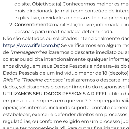
do site. Objetivos: (a) Conhecermos melhor os me
mais direcionada (e-mail) com conteúdo de int
explicativo, novidades no nosso site e na própria 
Consentimento:
manifestação livre, informada e 
pessoais para uma finalidade determinada.
Não são coletados ou solicitados intencionalmente dado
https://www.riffel.com.br/
Se verificarmos em algum mom
de
“mensagem”
realizaremos o descarte imediato ou a
coletar ou solicita intencionalmente qualquer inform
anos divulguem seus Dados Pessoais a nós através do 
Dados Pessoais de um indivíduo menor de 18 (dezoito
Riffel”
e
“Trabalhe conosco”
realizaremos o descarte im
dados, solicitaremos o consentimento do responsável 
UTILIZAMOS SEU DADOS PESSOAIS
A RIFFEL utiliza d
empresa ou a empresa em que você é empregado.
viii.
operações internas, incluindo suporte, contato comerci
estabelecer, exercer e defender direitos em processos ju
regulatórias, ou conforme exigido em um processo judi
alegue ter competência.
xii.
Para outras finalidades a