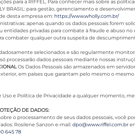
ões para a RIFFEL. Para conhecer mais sobre as polític
 BRASIL: para gestão, gerenciamento e desenvolvimen
idade desta empresa em:
https://www.wholly.com.br/
inistrativas: apenas quando os dados pessoais forem sol
u entidades privadas para combate à fraude e abuso no u
 para combater qualquer outra suspeita de descumpriment
idadosamente selecionados e são regularmente monito
s só processarão dados pessoais mediante nossas instruç
CIONAL
Os Dados Pessoais são armazenados em servidor 
no exterior, em países que garantam pelo mesmo o mesmo 
 de Uso e Política de Privacidade a qualquer momento, m
OTEÇÃO DE DADOS:
 sobre o processamento de seus dados pessoais, você po
dos: Rosilene Sanzon e-mail:
dpo@www.riffel.com.br
en
0 645 78