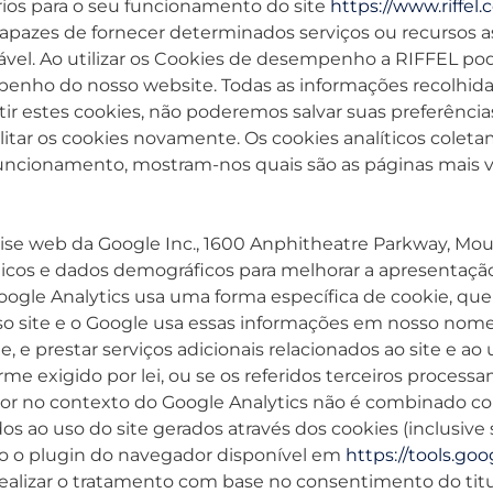
ários para o seu funcionamento do site
https://www.riffel.
apazes de fornecer determinados serviços ou recursos a
el. Ao utilizar os Cookies de desempenho a RIFFEL pode
enho do nosso website. Todas as informações recolhidas
r estes cookies, não poderemos salvar suas preferências.
abilitar os cookies novamente. Os cookies analíticos cole
 funcionamento, mostram-nos quais são as páginas mais v
álise web da Google Inc., 1600 Anphitheatre Parkway, Mo
ticos e dados demográficos para melhorar a apresentaçã
oogle Analytics usa uma forma específica de cookie, q
 site e o Google usa essas informações em nosso nome 
te, e prestar serviços adicionais relacionados ao site e a
rme exigido por lei, ou se os referidos terceiros proce
dor no contexto do Google Analytics não é combinado c
os ao uso do site gerados através dos cookies (inclusive
do o plugin do navegador disponível em
https://tools.go
alizar o tratamento com base no consentimento do titul