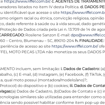
ite
https://www.riffel.com.br/
.
c. AGENTES DE TRATAMENT
adores listados no item IV desta Política.
d. DADOS PE
u identificável que acesse o site
https://www.riffel.com.br
 origem racial ou étnica, convicção religiosa, opinião po
lítico, dado referente à saúde ou à vida sexual, dado gené
roteção de Dados criada pela Lei n. 13.709 de 14 de ago
NCARREGADO:
Rosilene Sanzon E-mail:
dpo@www.riffel.c
1760 – Centro, Blumenau – SC, 89010-204
h. FINALIDADE:
xperiência de acesso ao site
https://www.riffel.com.br/
ofe
RIFFEL MOTO PECAS LTDA não monetiza os seus DADOS PE
AMENTO incluem, sem limitação:
i. Dados de Cadastro:
(a
alho, (c) E-mail, (d) Instagram, (e) Facebook, (f) TikTok,
clista, qual moto possui (montadora/modelo/ano)?;
Protocol) do dispositivo e (b) cookies;
iii. Dados de Conta
Vagas:
(a) Dados de Cadastro, (b)Dados de Contato e (c)
ecnologias similares são utilizadas para entender como o 
iência sendo possível habilitar conforme item pop-up de