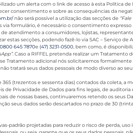
bilizado um alerta com o link de acesso à esta Política 
necer consentimento e sobre as consequências da negati
om.br/
não será possível a utilização das secções de
“Fale
s via formulário, é necessário o consentimento expresso
 de atendimento a consumidores, lojistas, representantes 
izar estas secções, podendo fazê-lo via SAC – Serviço 
0800 645 7870
e
(47) 3231-0500
, bem como, é disponibil
sApp”
. Caso a RIFFEL pretenda realizar um Tratamento d
sse Tratamento adicional nós solicitaremos formalment
L não tratará seus dados pessoais de modo diverso ao se
e 365 (trezentos e sessenta dias) contados da coleta, a
is de Privacidade de Dados para fins legais, de auditori
essoais de nossas bases, continuaremos retendo os seus
tenção seus dados serão descartados no prazo de 30 (trinta
ivas-padrão projetadas para reduzir o risco de perda, uso
essoais, ou seja, garante que os seus dados pessoais, nã