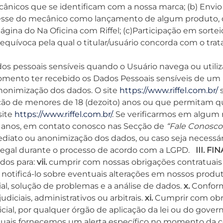
cânicos que se identificam com a nossa marca; (b) Envi
eresse do mecânico como lançamento de algum produto
página do Na Oficina com Riffel; (c)Participação em sorte
inequívoca pela qual o titular/usuário concorda com o tr
s pessoais sensíveis quando o Usuário navega ou utiliza
ento ter recebido os Dados Pessoais sensíveis de um i
nonimização dos dados. O site
https://www.riffel.com.br/
s
ação de menores de 18 (dezoito) anos ou que permitam q
site
https://www.riffel.com.br/
. Se verificarmos em algum
) anos, em contato conosco nas Secção de
“Fale Conosco
ediato ou anonimização dos dados, ou caso seja necess
legal durante o processo de acordo com a LGPD.
III. F
ados para:
vii.
cumprir com nossas obrigações contratuai
notificá-lo sobre eventuais alterações em nossos produt
al, solução de problemas e a análise de dados.
x.
Conform
diciais, administrativos ou arbitrais.
xi.
Cumprir com obri
cial, por qualquer órgão de aplicação da lei ou do gov
s quais fornecemos um alerta específico no momento da