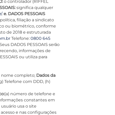
O:
o controlador (RIFFEL
SSOAIS:
significa qualquer
/
.
e. DADOS PESSOAIS
lítica, filiação a sindicato
tico ou biométrico, conforme
sto de 2018 e estruturada
om.br
Telefone:
0800 645
Seus DADOS PESSOAIS serão
recendo, informações de
SSOAIS ou utiliza para
) nome completo;
Dados da
 (g) Telefone com DDD, (h)
to:
(a) número de telefone e
 informações constantes em
usuário usa o site
 acesso e nas configurações