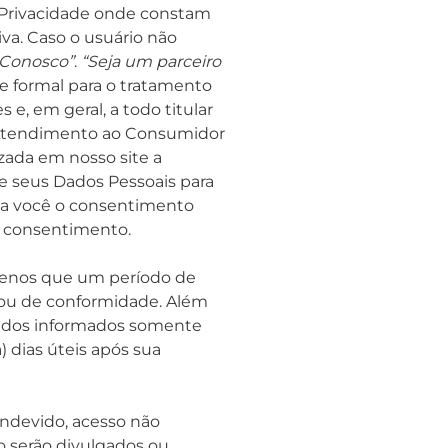
de Privacidade onde constam
va. Caso o usuário não
 Conosco”
.
“Seja um parceiro
 e formal para o tratamento
e, em geral, a todo titular
de Atendimento ao Consumidor
izada em nosso site a
e seus Dados Pessoais para
e a você o consentimento
u consentimento.
 menos que um período de
a ou de conformidade. Além
 Dados informados somente
) dias úteis após sua
 indevido, acesso não
o serão divulgados ou