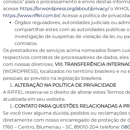
conosco” para o processamento e envio destas informaç
acesse
https://br.wordpress.org/about/privacy/
o WHOLLY
https://www.riffel.com.br/
. Acesse a política de privac
Órgãos reguladores, autoridades judiciais ou adm
compartilhar estes com as autoridades públicas o
investigação de suspeitas de violação da lei, ou
contratos.
Os prestadores de serviços acima nomeados foram cu
respectivos contratos de processadores de dados, ele
com nossas diretrizes.
VIII. TRANSFERÊNCIA INTERNA
(WORDPRESS), localizados no território brasileiro e 
pessoais ao previsto na legislação brasileira.
ALTERAÇÃO NA POLÍTICA DE PRIVACIDADE
A RIFFEL reserva-se o direito de alterar estes Termos
atualizada em seu website.
CONTATO PARA QUESTÕES RELACIONADAS A PR
Se você tiver alguma dúvida, pedidos ou reclamações
diretamente com nosso encarregado de proteção de da
1760 – Centro, Blumenau – SC, 89010-204 telefone:
080