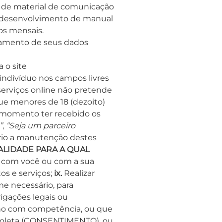
o de material de comunicação
, desenvolvimento de manual
ios mensais.
atamento de seus dados
 o site
ndivíduo nos campos livres
erviços online não pretende
ue menores de 18 (dezoito)
 momento ter recebido os
”
,
“Seja um parceiro
ário a manutenção destes
INALIDADE PARA A QUAL
s com você ou com a sua
os e serviços;
ix.
Realizar
e necessário, para
gações legais ou
erno com competência, ou que
 coleta (CONSENTIMENTO), ou,