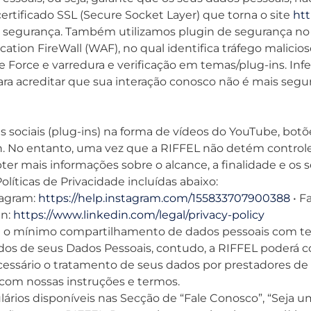
certificado SSL (Secure Socket Layer) que torna o site
htt
al segurança. Também utilizamos plugin de segurança no
ation FireWall (WAF), no qual identifica tráfego malicio
te Force e varredura e verificação em temas/plug-ins. I
ara acreditar que sua interação conosco não é mais segu
sociais (plug-ins) na forma de vídeos do YouTube, botõe
. No entanto, uma vez que a RIFFEL não detém controle
bter mais informações sobre o alcance, a finalidade e os 
líticas de Privacidade incluídas abaixo:
tagram:
https://help.instagram.com/155833707900388
• F
in:
https://www.linkedin.com/legal/privacy-policy
a o mínimo compartilhamento de dados pessoais com terc
dos de seus Dados Pessoais, contudo, a RIFFEL poderá c
ecessário o tratamento de seus dados por prestadores de s
 com nossas instruções e termos.
os disponíveis nas Secção de “Fale Conosco”, “Seja um p