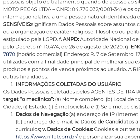
pessoais objeto de tratamento quando do acesso ao s
MOTO PECAS LTDA – CNPJ: 04.776.032/0001-34) e os oper
informação relativa a uma pessoa natural identificada o
SENSÍVEIS:
significam Dados Pessoais sobre assuntos como
ou a organização de caráter religioso, filosófico ou po
estipulado pela LGPD.
f. ANPD:
Autoridade Nacional de P
pelo Decreto nº 10.474, de 26 de agosto de 2020.
g. E
7870
(horário comercial) Endereço: R. 7 de Setembro, 
utilizados com a finalidade principal de melhorar sua e
produtos e pontos de venda próximos ao usuário. A 
outras finalidades.
INFORMAÇÕES COLETADAS DO USUÁRIO
Os Dados Pessoais coletados pelos AGENTES DE TRAT
target “o mecânico”:
(a) Nome completo, (b) Local de trab
Cidade, (i) Estado, (j) É motociclista e (l) Se é motoci
Dados de Navegação:
(a) endereço de IP (Internet 
(b) endereço de e-mail;
iv. Dados de Candidatos a 
currículos;
v. Dados de Cookies:
Cookies e outras t
https://www.riffel.com.br/
e personalizar sua exper