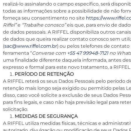
realizá-lo assinalando o campo específico, será disponi
todas as informações sobre a possibilidade de não for
forneça seu consentimento no site
https://www.riffel.c
Riffel”
e
“Trabalhe conosco”
eis que, para envio de dado
de dados pessoais. A RIFFEL disponibiliza outros canais
de dados que queira realizar contato conosco sem util
(
sac@www.riffel.com.br
) ou pelos telefones de contato
ferramenta “
Converse com
+55 47 99948-7121
no What
uma finalidade diferente daquela informada, antes de
expresso e formal para este novo tratamento, a RIFFE
PERÍODO DE RETENÇÃO
A RIFFEL reterá os seus Dados Pessoais pelo período d
retenção mais longo seja exigido ou permitido pelas Le
disso, caso você solicite a exclusão de seus Dados P
para fins legais, e caso não haja previsão legal para re
solicitação.
MEDIDAS DE SEGURANÇA
A RIFFEL utiliza medidas físicas, técnicas e administrat
autorizado, divulgação ou modificação de seus Dados P