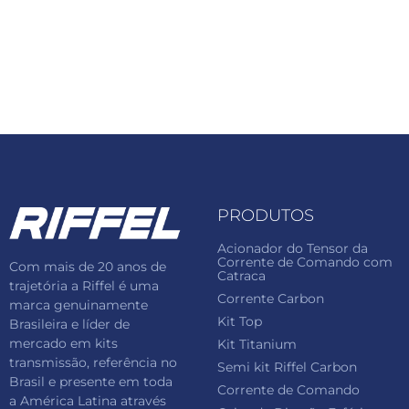
PRODUTOS
Acionador do Tensor da
Corrente de Comando com
Com mais de 20 anos de
Catraca
trajetória a Riffel é uma
Corrente Carbon
marca genuinamente
Kit Top
Brasileira e líder de
mercado em kits
Kit Titanium
transmissão, referência no
Semi kit Riffel Carbon
Brasil e presente em toda
Corrente de Comando
a América Latina através