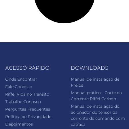
ACESSO RÁPIDO
DOWNLOADS
Onde Encontrar
Manual de instalação de
Freios
Fale Conosco
Manual prático - Corte da
Riffel Vida no Trânsito
Corrente Riffel Carbon
Trabalhe Conosco
Manual de instalação do
Perguntas Frequentes
acionador do tensor da
Política de Privacidade
corrente de comando com
Depoimentos
catraca