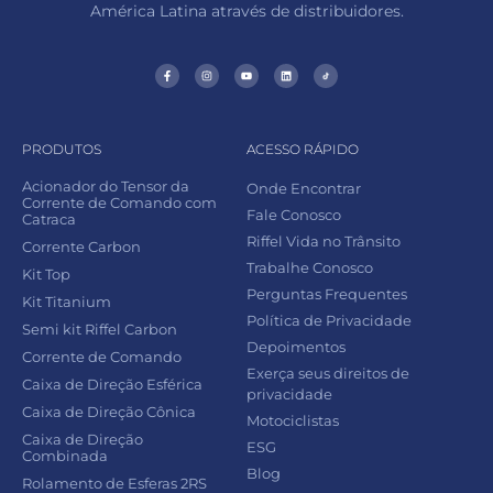
América Latina através de distribuidores.
PRODUTOS
ACESSO RÁPIDO
Acionador do Tensor da
Onde Encontrar
Corrente de Comando com
Fale Conosco
Catraca
Riffel Vida no Trânsito
Corrente Carbon
Trabalhe Conosco
Kit Top
Perguntas Frequentes
Kit Titanium
Política de Privacidade
Semi kit Riffel Carbon
Depoimentos
Corrente de Comando
Exerça seus direitos de
Caixa de Direção Esférica
privacidade
Caixa de Direção Cônica
Motociclistas
Caixa de Direção
ESG
Combinada
Blog
Rolamento de Esferas 2RS