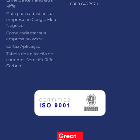
0800 645 7870
Riffel
Guia para cadastrar sua
empresa no Google Meu
Negócio
Como cadastrar sua
empresa no Waze
Cartaz Aplicação
Tabela de aplicação de
correntes Semi Kit Riffel
Carbon