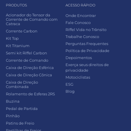
PRODUTOS
ACESSO RÁPIDO
Acionador do Tensor da
Onde Encontrar
Corrente de Comando com
Fale Conosco
Catraca
Riffel Vida no Trânsito
Corrente Carbon
Trabalhe Conosco
Kit Top
Perguntas Frequentes
Kit Titanium
Política de Privacidade
Semi kit Riffel Carbon
Depoimentos
Corrente de Comando
Exerça seus direitos de
Caixa de Direção Esférica
privacidade
Caixa de Direção Cônica
Motociclistas
Caixa de Direção
ESG
Combinada
Blog
Rolamento de Esferas 2RS
Buzina
Pedal de Partida
Pinhão
Patins de Freio
Pastilhas de Freios