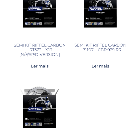
SEMI KIT RIFFEL CARBON
SEMI KIT RIFFEL CARBON
– 71372 – XJ6
– 71107 – CBR 929 RR
[N/F/SP/DIVERSION]
Ler mais
Ler mais