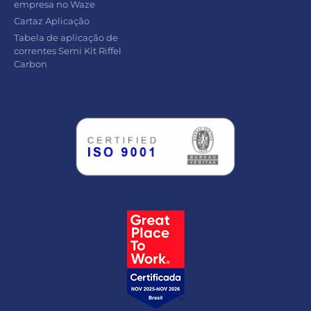
empresa no Waze
Cartaz Aplicação
Tabela de aplicação de
correntes Semi Kit Riffel
Carbon