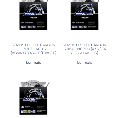
SEMI KIT RIFFEL CARBON
SEMI KIT RIFFEL CARBON
– 71387 – MT-07
– 71164 – NC 700 [X / S / SA-
[ABS/MOTOCAGE/TRACER]
C-D / X / XA-C-D]
Ler mais
Ler mais