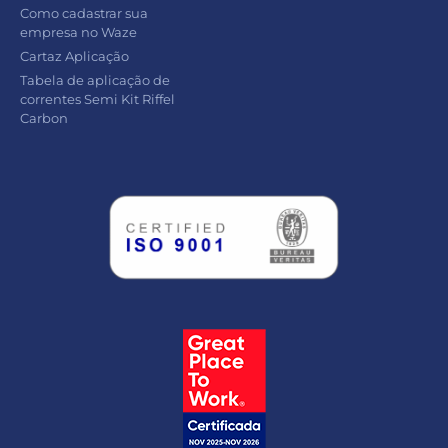
Como cadastrar sua
empresa no Waze
Cartaz Aplicação
Tabela de aplicação de
correntes Semi Kit Riffel
Carbon