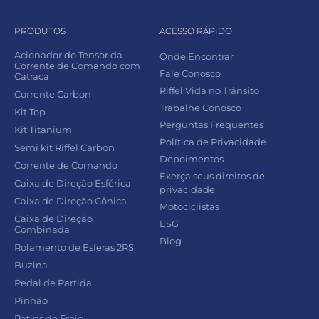
PRODUTOS
ACESSO RÁPIDO
Acionador do Tensor da
Onde Encontrar
Corrente de Comando com
Fale Conosco
Catraca
Riffel Vida no Trânsito
Corrente Carbon
Trabalhe Conosco
Kit Top
Perguntas Frequentes
Kit Titanium
Política de Privacidade
Semi kit Riffel Carbon
Depoimentos
Corrente de Comando
Exerça seus direitos de
Caixa de Direção Esférica
privacidade
Caixa de Direção Cônica
Motociclistas
Caixa de Direção
ESG
Combinada
Blog
Rolamento de Esferas 2RS
Buzina
Pedal de Partida
Pinhão
Patins de Freio