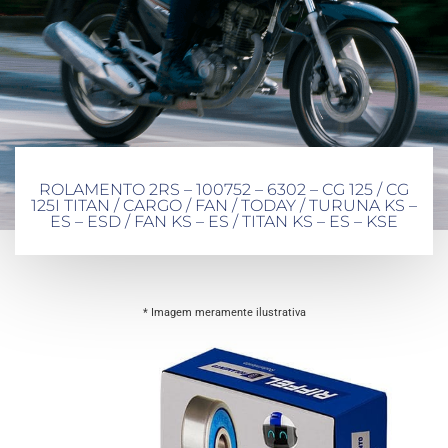
ROLAMENTO 2RS – 100752 – 6302 – CG 125 / CG
125I TITAN / CARGO / FAN / TODAY / TURUNA KS –
ES – ESD / FAN KS – ES / TITAN KS – ES – KSE
* Imagem meramente ilustrativa