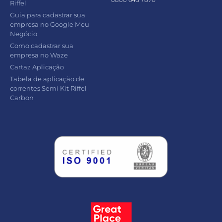
Riffel
Guia para cadastrar sua
empresa no Google Meu
Negócio
Como cadastrar sua
empresa no Waze
Cartaz Aplicação
Tabela de aplicação de
correntes Semi Kit Riffel
Carbon