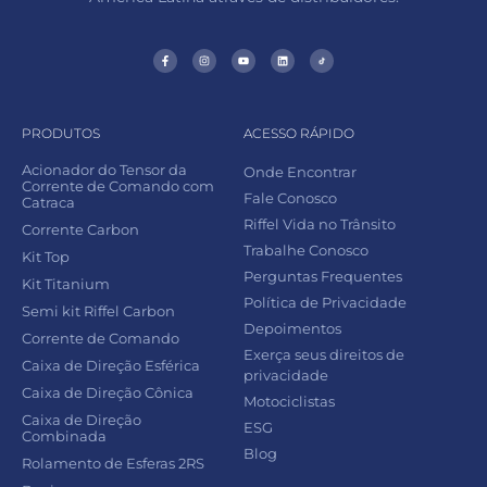
PRODUTOS
ACESSO RÁPIDO
Acionador do Tensor da
Onde Encontrar
Corrente de Comando com
Fale Conosco
Catraca
Riffel Vida no Trânsito
Corrente Carbon
Trabalhe Conosco
Kit Top
Perguntas Frequentes
Kit Titanium
Política de Privacidade
Semi kit Riffel Carbon
Depoimentos
Corrente de Comando
Exerça seus direitos de
Caixa de Direção Esférica
privacidade
Caixa de Direção Cônica
Motociclistas
Caixa de Direção
ESG
Combinada
Blog
Rolamento de Esferas 2RS