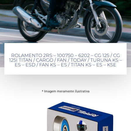
ROLAMENTO 2RS – 100750 – 6202 – CG 125 / CG
125I TITAN / CARGO / FAN / TODAY / TURUNA KS –
ES – ESD / FAN KS – ES / TITAN KS – ES – KSE
* Imagem meramente ilustrativa