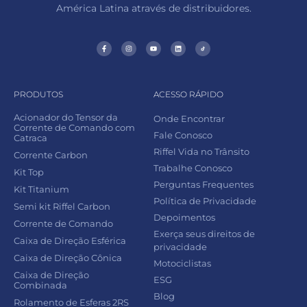
América Latina através de distribuidores.
PRODUTOS
ACESSO RÁPIDO
Acionador do Tensor da
Onde Encontrar
Corrente de Comando com
Fale Conosco
Catraca
Riffel Vida no Trânsito
Corrente Carbon
Trabalhe Conosco
Kit Top
Perguntas Frequentes
Kit Titanium
Política de Privacidade
Semi kit Riffel Carbon
Depoimentos
Corrente de Comando
Exerça seus direitos de
Caixa de Direção Esférica
privacidade
Caixa de Direção Cônica
Motociclistas
Caixa de Direção
ESG
Combinada
Blog
Rolamento de Esferas 2RS