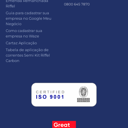
Emenda Remanchada
0800 645 7870
Riffel
Guia para cadastrar sua
empresa no Google Meu
Negócio
Como cadastrar sua
empresa no Waze
Cartaz Aplicação
Tabela de aplicação de
correntes Semi Kit Riffel
Carbon