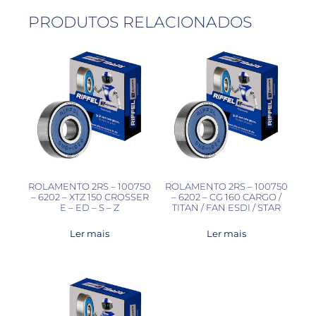
PRODUTOS RELACIONADOS
ROLAMENTO 2RS – 100750
ROLAMENTO 2RS – 100750
– 6202 – XTZ 150 CROSSER
– 6202 – CG 160 CARGO /
E – ED – S – Z
TITAN / FAN ESDI / STAR
Ler mais
Ler mais