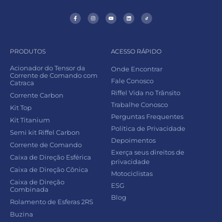
PRODUTOS
ACESSO RÁPIDO
Acionador do Tensor da
Onde Encontrar
Corrente de Comando com
Fale Conosco
Catraca
Riffel Vida no Trânsito
Corrente Carbon
Trabalhe Conosco
Kit Top
Perguntas Frequentes
Kit Titanium
Política de Privacidade
Semi kit Riffel Carbon
Depoimentos
Corrente de Comando
Exerça seus direitos de
Caixa de Direção Esférica
privacidade
Caixa de Direção Cônica
Motociclistas
Caixa de Direção
ESG
Combinada
Blog
Rolamento de Esferas 2RS
Buzina