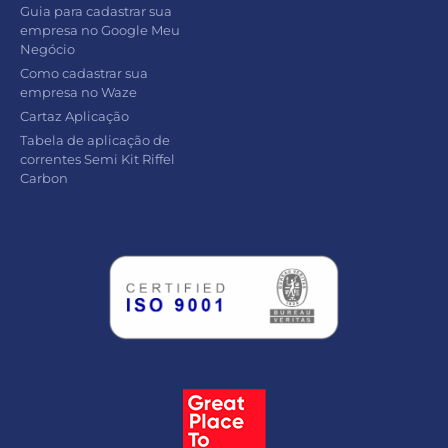
Guia para cadastrar sua
empresa no Google Meu
Negócio
Como cadastrar sua
empresa no Waze
Cartaz Aplicação
Tabela de aplicação de
correntes Semi Kit Riffel
Carbon