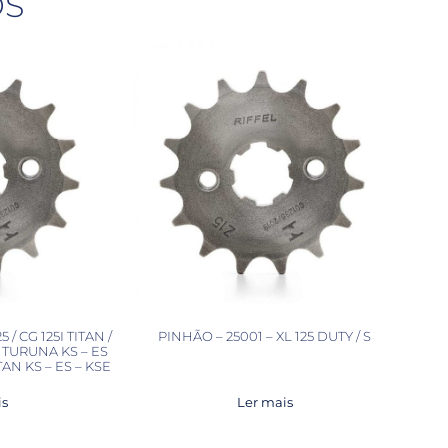
OS
 / CG 125I TITAN /
PINHÃO – 25001 – XL 125 DUTY / S
/ TURUNA KS – ES
ITAN KS – ES – KSE
is
Ler mais