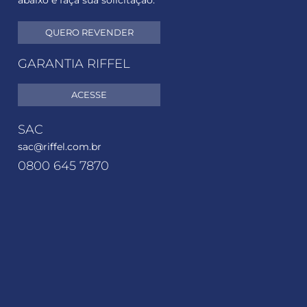
abaixo e faça sua solicitação.
QUERO REVENDER
GARANTIA RIFFEL
ACESSE
SAC
sac@riffel.com.br
0800 645 7870