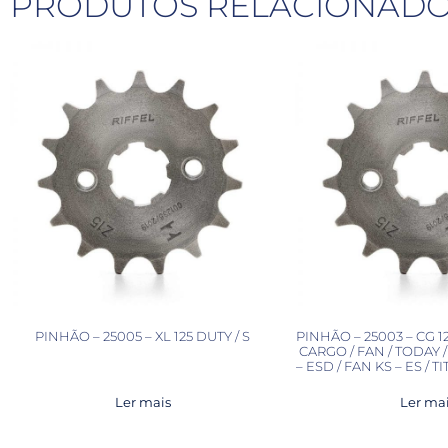
PRODUTOS RELACIONAD
PINHÃO – 25005 – XL 125 DUTY / S
PINHÃO – 25003 – CG 125
CARGO / FAN / TODAY 
– ESD / FAN KS – ES / T
Ler mais
Ler ma