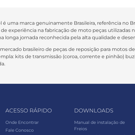
fel é uma marca genuinamente Brasileira, referência no B
os de experiência na fabricação de moto peças utilizada
a longa jornada reconhecida pela alta qualidade e des
 mercado brasileiro de peças de reposição para motos de
pla: kits de transmissão (coroa, corrente e pinhão) buzi
da.
ACESSO RÁPIDO
DOWNLOADS
Onde Encontrar
Manual de instalação de
Freios
Fale Conosco