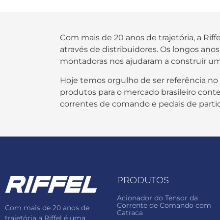
Com mais de 20 anos de trajetória, a Rif
através de distribuidores. Os longos an
montadoras nos ajudaram a construir um
Hoje temos orgulho de ser referência no
produtos para o mercado brasileiro contem
correntes de comando e pedais de parti
PRODUTOS
Acionador do Tensor da
Corrente de Comando com
Com mais de 20 anos de
Catraca
trajetória a Riffel é uma