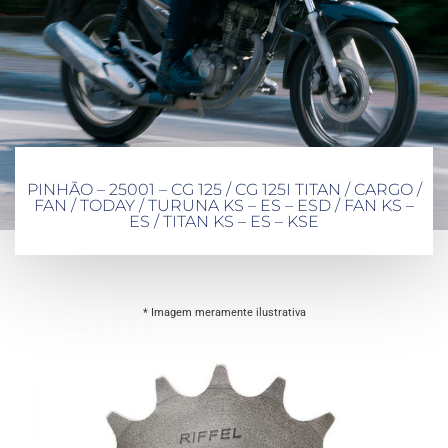
PINHÃO – 25001 – CG 125 / CG 125I TITAN / CARGO /
FAN / TODAY / TURUNA KS – ES – ESD / FAN KS –
ES / TITAN KS – ES – KSE
* Imagem meramente ilustrativa