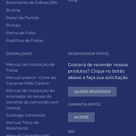
Rolamento de Esferas 2RS
Buzina
Pedal de Partida
Pinhão
Patins de Freio
Pastilhas de Freios
DOWNLOADS
REVENDEDOR RIFFEL
Manual de instalação de
Gostaria de revender nossos
Freios
produtos? Clique no botão
abaixo e faça sua solicitação.
Manual prático - Corte da
Corrente Riffel Carbon
Manual de instalação do
QUERO REVENDER
acionador do tensor da
corrente de comando com
GARANTIA RIFFEL
catraca
Catálogo Comercial
ACESSE
Manual Troca de
Rolamento
SAC
Manual Corrente com