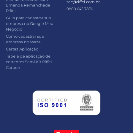
sac@riffel.com.br
Emenda Remanchada
0800 645 7870
Riffel
Guia para cadastrar sua
empresa no Google Meu
Negócio
Como cadastrar sua
empresa no Waze
Cartaz Aplicação
Tabela de aplicação de
correntes Semi Kit Riffel
Carbon