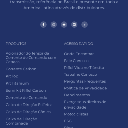
transmissão, referência no Brasil e presente em toda a
América Latina através de distribuidores.
PRODUTOS
ACESSO RÁPIDO
Acionador do Tensor da
Onde Encontrar
Corrente de Comando com
Fale Conosco
Catraca
Riffel Vida no Trânsito
Corrente Carbon
Trabalhe Conosco
Kit Top
Perguntas Frequentes
Kit Titanium
Política de Privacidade
Semi kit Riffel Carbon
Depoimentos
Corrente de Comando
Exerça seus direitos de
Caixa de Direção Esférica
privacidade
Caixa de Direção Cônica
Motociclistas
Caixa de Direção
ESG
Combinada
Blog