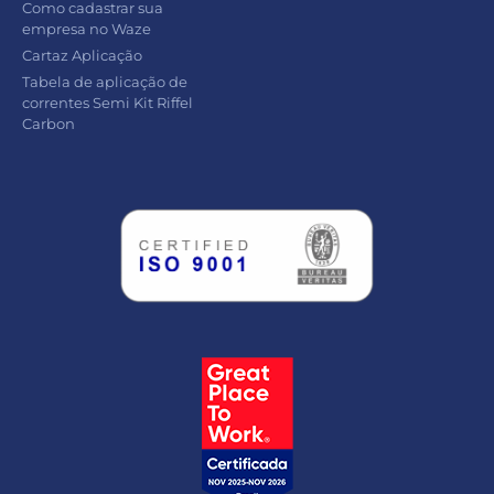
Como cadastrar sua
empresa no Waze
Cartaz Aplicação
Tabela de aplicação de
correntes Semi Kit Riffel
Carbon