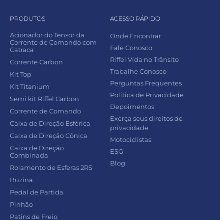
PRODUTOS
ACESSO RÁPIDO
Acionador do Tensor da
Onde Encontrar
Corrente de Comando com
Fale Conosco
Catraca
Riffel Vida no Trânsito
Corrente Carbon
Trabalhe Conosco
Kit Top
Perguntas Frequentes
Kit Titanium
Política de Privacidade
Semi kit Riffel Carbon
Depoimentos
Corrente de Comando
Exerça seus direitos de
Caixa de Direção Esférica
privacidade
Caixa de Direção Cônica
Motociclistas
Caixa de Direção
ESG
Combinada
Blog
Rolamento de Esferas 2RS
Buzina
Pedal de Partida
Pinhão
Patins de Freio