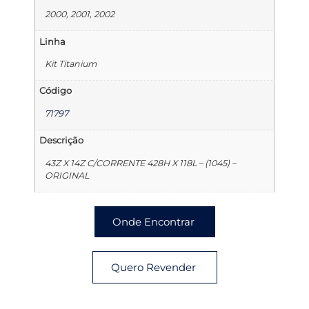
2000, 2001, 2002
Linha
Kit Titanium
Código
71797
Descrição
43Z X 14Z C/CORRENTE 428H X 118L – (1045) –
ORIGINAL
Onde Encontrar
Quero Revender