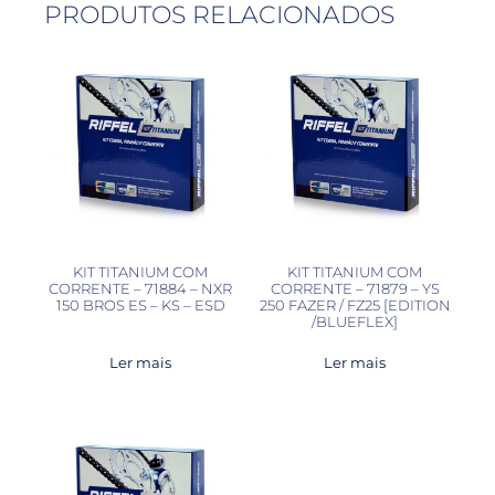
PRODUTOS RELACIONADOS
KIT TITANIUM COM
KIT TITANIUM COM
CORRENTE – 71884 – NXR
CORRENTE – 71879 – YS
150 BROS ES – KS – ESD
250 FAZER / FZ25 [EDITION
/BLUEFLEX]
Ler mais
Ler mais