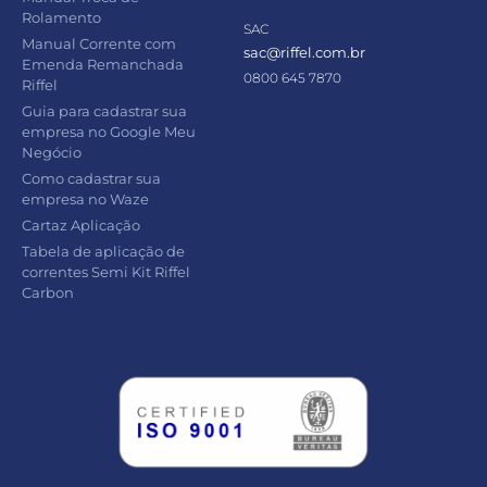
Rolamento
SAC
Manual Corrente com
sac@riffel.com.br
Emenda Remanchada
0800 645 7870
Riffel
Guia para cadastrar sua
empresa no Google Meu
Negócio
Como cadastrar sua
empresa no Waze
Cartaz Aplicação
Tabela de aplicação de
correntes Semi Kit Riffel
Carbon