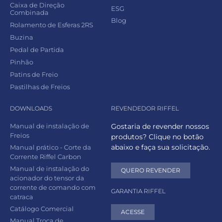
Caixa de Direção
ESG
Combinada
Blog
Rolamento de Esferas 2RS
Buzina
Pedal de Partida
Pinhão
Patins de Freio
Pastilhas de Freios
DOWNLOADS
REVENDEDOR RIFFEL
Manual de instalação de
Gostaria de revender nossos
Freios
produtos? Clique no botão
abaixo e faça sua solicitação.
Manual prático - Corte da
Corrente Riffel Carbon
Manual de instalação do
QUERO REVENDER
acionador do tensor da
corrente de comando com
GARANTIA RIFFEL
catraca
Catálogo Comercial
ACESSE
Manual Troca de