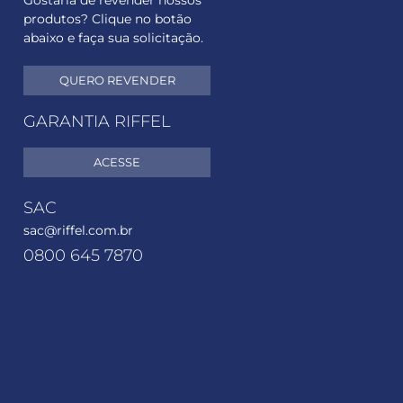
Gostaria de revender nossos
produtos? Clique no botão
abaixo e faça sua solicitação.
QUERO REVENDER
GARANTIA RIFFEL
ACESSE
SAC
sac@riffel.com.br
0800 645 7870