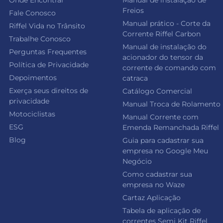
Onde Encontrar
Manual de instalação de
Freios
Fale Conosco
Manual prático - Corte da
Riffel Vida no Trânsito
Corrente Riffel Carbon
Trabalhe Conosco
Manual de instalação do
Perguntas Frequentes
acionador do tensor da
Política de Privacidade
corrente de comando com
Depoimentos
catraca
Exerça seus direitos de
Catálogo Comercial
privacidade
Manual Troca de Rolamento
Motociclistas
Manual Corrente com
ESG
Emenda Remanchada Riffel
Blog
Guia para cadastrar sua
empresa no Google Meu
Negócio
Como cadastrar sua
empresa no Waze
Cartaz Aplicação
Tabela de aplicação de
correntes Semi Kit Riffel