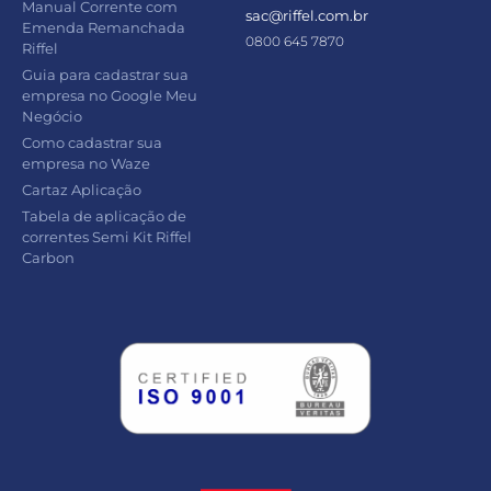
Manual Corrente com
sac@riffel.com.br
Emenda Remanchada
0800 645 7870
Riffel
Guia para cadastrar sua
empresa no Google Meu
Negócio
Como cadastrar sua
empresa no Waze
Cartaz Aplicação
Tabela de aplicação de
correntes Semi Kit Riffel
Carbon