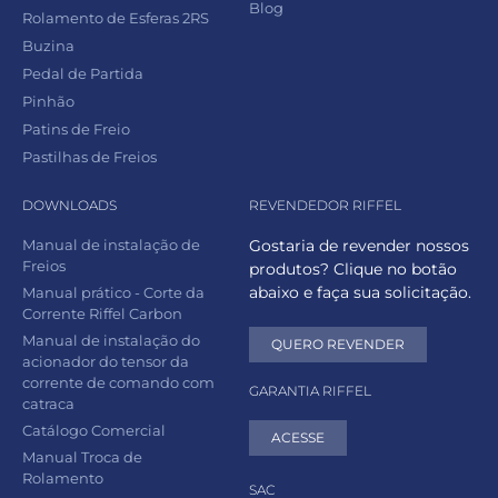
Blog
Rolamento de Esferas 2RS
Buzina
Pedal de Partida
Pinhão
Patins de Freio
Pastilhas de Freios
DOWNLOADS
REVENDEDOR RIFFEL
Manual de instalação de
Gostaria de revender nossos
Freios
produtos? Clique no botão
abaixo e faça sua solicitação.
Manual prático - Corte da
Corrente Riffel Carbon
Manual de instalação do
QUERO REVENDER
acionador do tensor da
corrente de comando com
GARANTIA RIFFEL
catraca
Catálogo Comercial
ACESSE
Manual Troca de
Rolamento
SAC