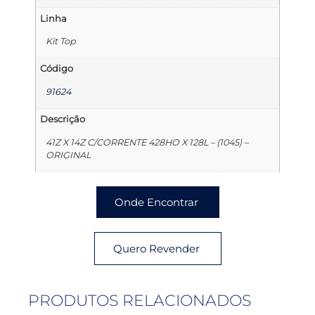
Linha
Kit Top
Código
91624
Descrição
41Z X 14Z C/CORRENTE 428HO X 128L – (1045) –
ORIGINAL
Onde Encontrar
Quero Revender
PRODUTOS RELACIONADOS