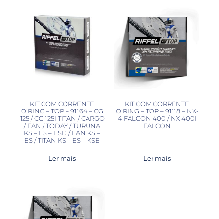
KIT COM CORRENTE
KIT COM CORRENTE
O’RING – TOP – 91164 – CG
O’RING – TOP – 91118 – NX-
125 / CG 125I TITAN / CARGO
4 FALCON 400 / NX 400I
/ FAN / TODAY / TURUNA
FALCON
KS – ES – ESD / FAN KS –
ES / TITAN KS – ES – KSE
Ler mais
Ler mais