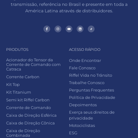
transmissão, referência no Brasil e presente em toda a
América Latina através de distribuidores.
PRODUTOS
ACESSO RÁPIDO
Acionador do Tensor da
Onde Encontrar
Corrente de Comando com
Fale Conosco
Catraca
Riffel Vida no Trânsito
Corrente Carbon
Trabalhe Conosco
Kit Top
Perguntas Frequentes
Kit Titanium
Política de Privacidade
Semi kit Riffel Carbon
Depoimentos
Corrente de Comando
Exerça seus direitos de
Caixa de Direção Esférica
privacidade
Caixa de Direção Cônica
Motociclistas
Caixa de Direção
ESG
Combinada