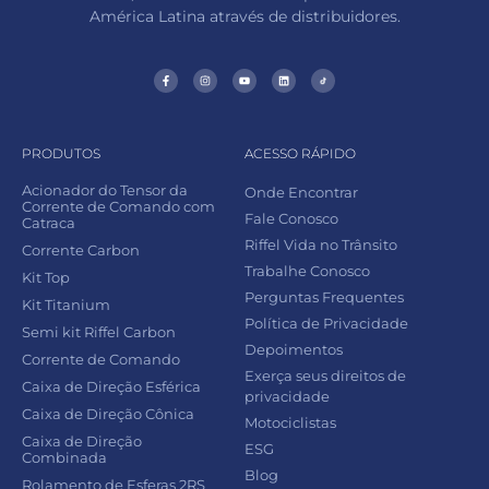
América Latina através de distribuidores.
PRODUTOS
ACESSO RÁPIDO
Acionador do Tensor da
Onde Encontrar
Corrente de Comando com
Fale Conosco
Catraca
Riffel Vida no Trânsito
Corrente Carbon
Trabalhe Conosco
Kit Top
Perguntas Frequentes
Kit Titanium
Política de Privacidade
Semi kit Riffel Carbon
Depoimentos
Corrente de Comando
Exerça seus direitos de
Caixa de Direção Esférica
privacidade
Caixa de Direção Cônica
Motociclistas
Caixa de Direção
ESG
Combinada
Blog
Rolamento de Esferas 2RS