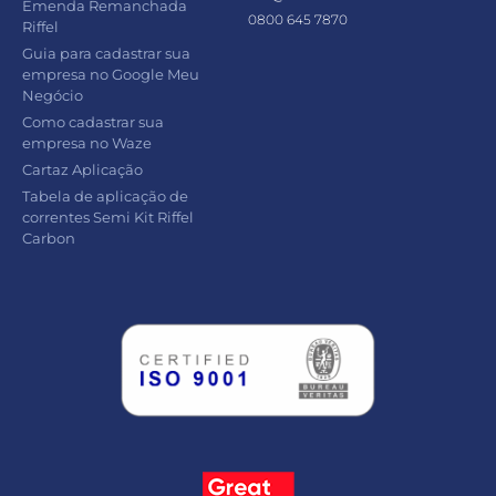
Emenda Remanchada
0800 645 7870
Riffel
Guia para cadastrar sua
empresa no Google Meu
Negócio
Como cadastrar sua
empresa no Waze
Cartaz Aplicação
Tabela de aplicação de
correntes Semi Kit Riffel
Carbon