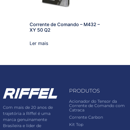
Corrente de Comando – M432 –
XY 50 Q2
Ler mais
PRODUTOS
Acionador do Tensor da
Corrente de Comando com
Com mais de 20 anos de
Catraca
trajetória a Riffel é uma
Corrente Carbon
marca genuinamente
Kit Top
Brasileira e líder de