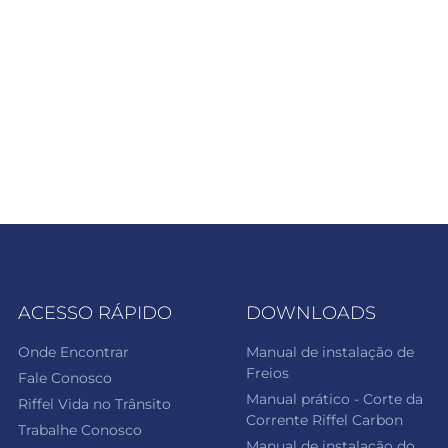
ACESSO RÁPIDO
DOWNLOADS
Onde Encontrar
Manual de instalação de
Freios
Fale Conosco
Manual prático - Corte da
Riffel Vida no Trânsito
Corrente Riffel Carbon
Trabalhe Conosco
Manual de instalação do