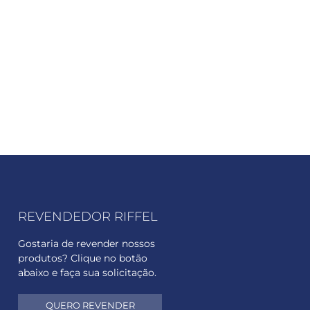
REVENDEDOR RIFFEL
Gostaria de revender nossos
produtos? Clique no botão
abaixo e faça sua solicitação.
QUERO REVENDER