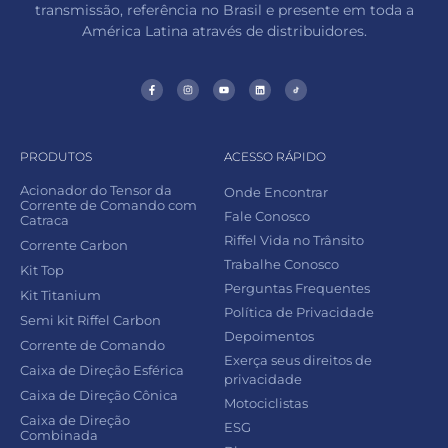
transmissão, referência no Brasil e presente em toda a
América Latina através de distribuidores.
PRODUTOS
ACESSO RÁPIDO
Acionador do Tensor da
Onde Encontrar
Corrente de Comando com
Fale Conosco
Catraca
Riffel Vida no Trânsito
Corrente Carbon
Trabalhe Conosco
Kit Top
Perguntas Frequentes
Kit Titanium
Política de Privacidade
Semi kit Riffel Carbon
Depoimentos
Corrente de Comando
Exerça seus direitos de
Caixa de Direção Esférica
privacidade
Caixa de Direção Cônica
Motociclistas
Caixa de Direção
ESG
Combinada