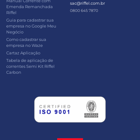
Manual Corrente com
sac@riffel.com.br
Emenda Remanchada
0800 645 7870
Riffel
Guia para cadastrar sua
empresa no Google Meu
Negócio
Como cadastrar sua
empresa no Waze
Cartaz Aplicação
Tabela de aplicação de
correntes Semi Kit Riffel
Carbon