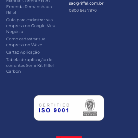
Manual Corrente com
sac@riffel.com.br
Emenda Remanchada
0800 645 7870
Riffel
Guia para cadastrar sua
empresa no Google Meu
Negócio
Como cadastrar sua
empresa no Waze
Cartaz Aplicação
Tabela de aplicação de
correntes Semi Kit Riffel
Carbon