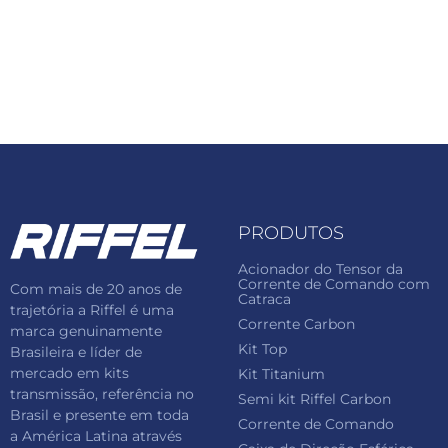
PRODUTOS
Acionador do Tensor da
Corrente de Comando com
Com mais de 20 anos de
Catraca
trajetória a Riffel é uma
Corrente Carbon
marca genuinamente
Kit Top
Brasileira e líder de
mercado em kits
Kit Titanium
transmissão, referência no
Semi kit Riffel Carbon
Brasil e presente em toda
Corrente de Comando
a América Latina através