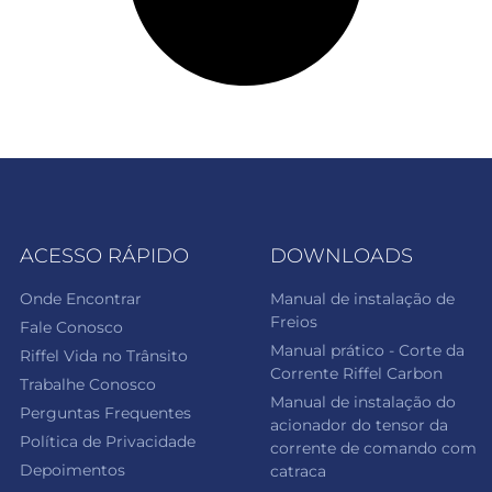
ACESSO RÁPIDO
DOWNLOADS
Onde Encontrar
Manual de instalação de
Freios
Fale Conosco
Manual prático - Corte da
Riffel Vida no Trânsito
Corrente Riffel Carbon
Trabalhe Conosco
Manual de instalação do
Perguntas Frequentes
acionador do tensor da
Política de Privacidade
corrente de comando com
Depoimentos
catraca