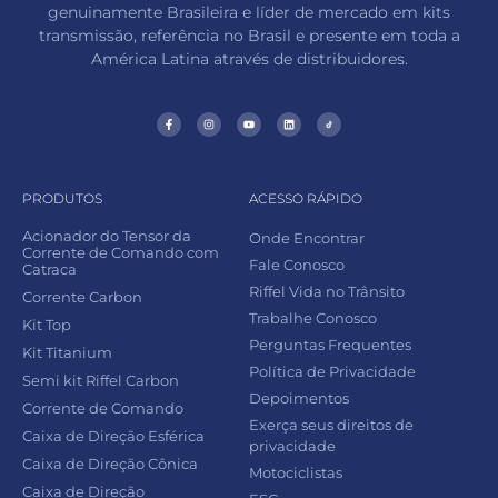
genuinamente Brasileira e líder de mercado em kits
transmissão, referência no Brasil e presente em toda a
América Latina através de distribuidores.
PRODUTOS
ACESSO RÁPIDO
Acionador do Tensor da
Onde Encontrar
Corrente de Comando com
Fale Conosco
Catraca
Riffel Vida no Trânsito
Corrente Carbon
Trabalhe Conosco
Kit Top
Perguntas Frequentes
Kit Titanium
Política de Privacidade
Semi kit Riffel Carbon
Depoimentos
Corrente de Comando
Exerça seus direitos de
Caixa de Direção Esférica
privacidade
Caixa de Direção Cônica
Motociclistas
Caixa de Direção