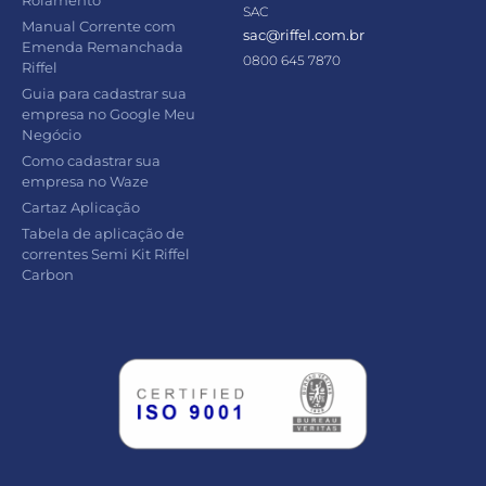
SAC
Manual Corrente com
sac@riffel.com.br
Emenda Remanchada
0800 645 7870
Riffel
Guia para cadastrar sua
empresa no Google Meu
Negócio
Como cadastrar sua
empresa no Waze
Cartaz Aplicação
Tabela de aplicação de
correntes Semi Kit Riffel
Carbon