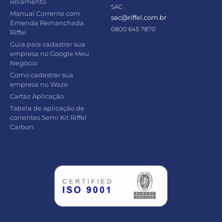
Rolamento
SAC
Manual Corrente com
sac@riffel.com.br
Emenda Remanchada
0800 645 7870
Riffel
Guia para cadastrar sua
empresa no Google Meu
Negócio
Como cadastrar sua
empresa no Waze
Cartaz Aplicação
Tabela de aplicação de
correntes Semi Kit Riffel
Carbon