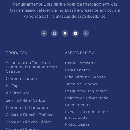
genuinamente Brasileira e líder de mercado em kits
transmissão, referência no Brasil e presente em toda a
América Latina através de distribuidores.
PRODUTOS
ACESSO RÁPIDO
Acionador do Tensor da
Onde Encontrar
Corrente de Comando com
Fale Conosco
Catraca
Riffel Vida no Trânsito
Corrente Carbon
Trabalhe Conosco
Kit Top
Perguntas Frequentes
Kit Titanium
Política de Privacidade
Semi kit Riffel Carbon
Depoimentos
Corrente de Comando
Exerça seus direitos de
Caixa de Direção Esférica
privacidade
Caixa de Direção Cônica
Motociclistas
Caixa de Direção