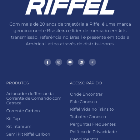
Com mais de 20 anos de trajetória a Riffel é uma marca
genuinamente Brasileira e líder de mercado em kits
transmissão, referência no Brasil e presente em toda a
América Latina através de distribuidores.
PRODUTOS
ACESSO RÁPIDO
Acionador do Tensor da
Onde Encontrar
Corrente de Comando com
Fale Conosco
Catraca
Riffel Vida no Trânsito
Corrente Carbon
Trabalhe Conosco
Kit Top
Perguntas Frequentes
Kit Titanium
Política de Privacidade
Semi kit Riffel Carbon
Depoimentos