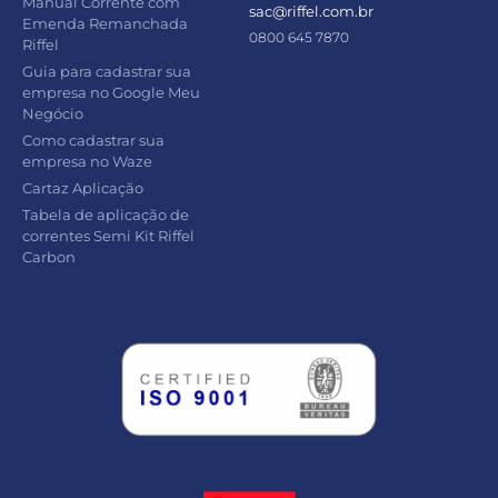
Manual Corrente com
sac@riffel.com.br
Emenda Remanchada
0800 645 7870
Riffel
Guia para cadastrar sua
empresa no Google Meu
Negócio
Como cadastrar sua
empresa no Waze
Cartaz Aplicação
Tabela de aplicação de
correntes Semi Kit Riffel
Carbon