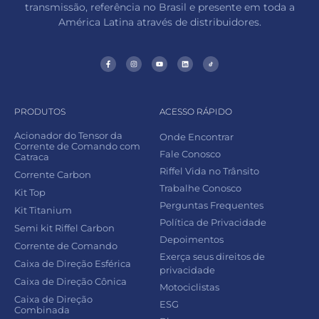
transmissão, referência no Brasil e presente em toda a
América Latina através de distribuidores.
PRODUTOS
ACESSO RÁPIDO
Acionador do Tensor da
Onde Encontrar
Corrente de Comando com
Fale Conosco
Catraca
Riffel Vida no Trânsito
Corrente Carbon
Trabalhe Conosco
Kit Top
Perguntas Frequentes
Kit Titanium
Política de Privacidade
Semi kit Riffel Carbon
Depoimentos
Corrente de Comando
Exerça seus direitos de
Caixa de Direção Esférica
privacidade
Caixa de Direção Cônica
Motociclistas
Caixa de Direção
ESG
Combinada