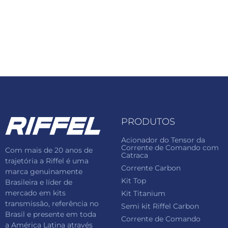
PRODUTOS
Acionador do Tensor da
Corrente de Comando com
Com mais de 20 anos de
Catraca
trajetória a Riffel é uma
Corrente Carbon
marca genuinamente
Kit Top
Brasileira e líder de
mercado em kits
Kit Titanium
transmissão, referência no
Semi kit Riffel Carbon
Brasil e presente em toda
Corrente de Comando
a América Latina através