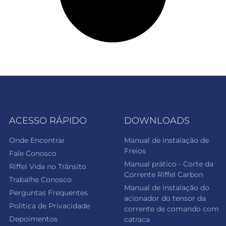
ACESSO RÁPIDO
DOWNLOADS
Onde Encontrar
Manual de instalação de
Freios
Fale Conosco
Manual prático - Corte da
Riffel Vida no Trânsito
Corrente Riffel Carbon
Trabalhe Conosco
Manual de instalação do
Perguntas Frequentes
acionador do tensor da
Política de Privacidade
corrente de comando com
Depoimentos
catraca