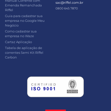
Manual Corrente com
sac@riffel.com.br
Emenda Remanchada
0800 645 7870
Riffel
Guia para cadastrar sua
empresa no Google Meu
Negócio
Como cadastrar sua
empresa no Waze
Cartaz Aplicação
Tabela de aplicação de
correntes Semi Kit Riffel
Carbon