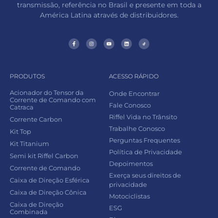
transmissão, referência no Brasil e presente em toda a
América Latina através de distribuidores.
PRODUTOS
ACESSO RÁPIDO
Acionador do Tensor da
Onde Encontrar
Corrente de Comando com
Fale Conosco
Catraca
Riffel Vida no Trânsito
Corrente Carbon
Trabalhe Conosco
Kit Top
Perguntas Frequentes
Kit Titanium
Política de Privacidade
Semi kit Riffel Carbon
Depoimentos
Corrente de Comando
Exerça seus direitos de
Caixa de Direção Esférica
privacidade
Caixa de Direção Cônica
Motociclistas
Caixa de Direção
ESG
Combinada