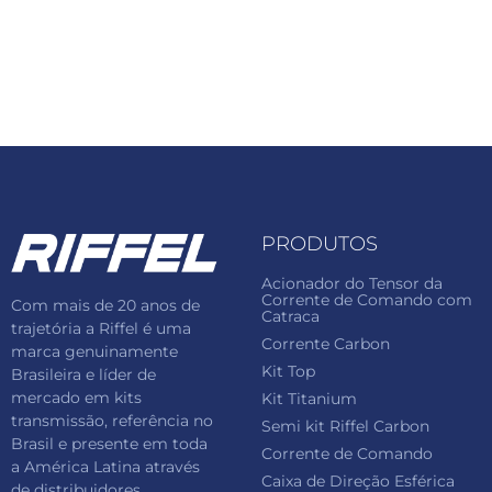
PRODUTOS
Acionador do Tensor da
Corrente de Comando com
Com mais de 20 anos de
Catraca
trajetória a Riffel é uma
Corrente Carbon
marca genuinamente
Kit Top
Brasileira e líder de
mercado em kits
Kit Titanium
transmissão, referência no
Semi kit Riffel Carbon
Brasil e presente em toda
Corrente de Comando
a América Latina através
Caixa de Direção Esférica
de distribuidores.