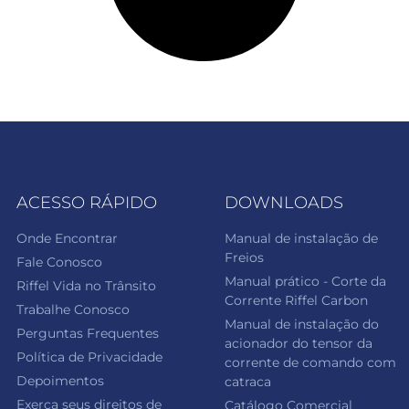
ACESSO RÁPIDO
DOWNLOADS
Onde Encontrar
Manual de instalação de
Freios
Fale Conosco
Manual prático - Corte da
Riffel Vida no Trânsito
Corrente Riffel Carbon
Trabalhe Conosco
Manual de instalação do
Perguntas Frequentes
acionador do tensor da
Política de Privacidade
corrente de comando com
Depoimentos
catraca
Exerça seus direitos de
Catálogo Comercial