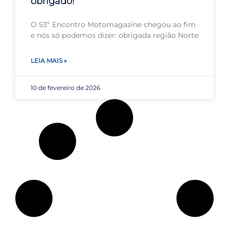
obrigado!
O 53º Encontro Motomagazine chegou ao fim
e nós só podemos dizer: obrigada região Norte
LEIA MAIS »
10 de fevereiro de 2026