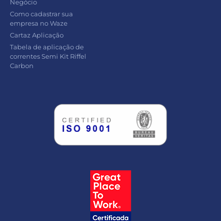
Negócio
Como cadastrar sua
empresa no Waze
Cartaz Aplicação
Tabela de aplicação de
correntes Semi Kit Riffel
Carbon