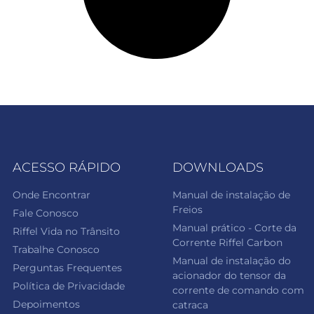
ACESSO RÁPIDO
DOWNLOADS
Onde Encontrar
Manual de instalação de
Freios
Fale Conosco
Manual prático - Corte da
Riffel Vida no Trânsito
Corrente Riffel Carbon
Trabalhe Conosco
Manual de instalação do
Perguntas Frequentes
acionador do tensor da
Política de Privacidade
corrente de comando com
Depoimentos
catraca