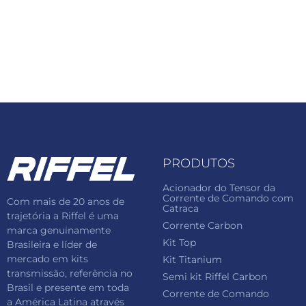
PRODUTOS
Acionador do Tensor da
Corrente de Comando com
Com mais de 20 anos de
Catraca
trajetória a Riffel é uma
Corrente Carbon
marca genuinamente
Kit Top
Brasileira e líder de
mercado em kits
Kit Titanium
transmissão, referência no
Semi kit Riffel Carbon
Brasil e presente em toda
Corrente de Comando
a América Latina através