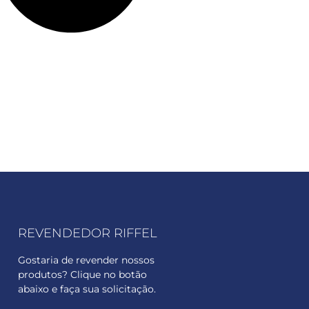
REVENDEDOR RIFFEL
Gostaria de revender nossos
produtos? Clique no botão
abaixo e faça sua solicitação.