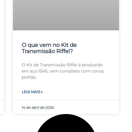
O que vem no Kit de
Transmissão Riffel?
O Kit de Transmissão Riffel é produzido
em aço 1045, vem completo com coroa,
pinhão
LEIA MAIS »
14 de abril de 2026