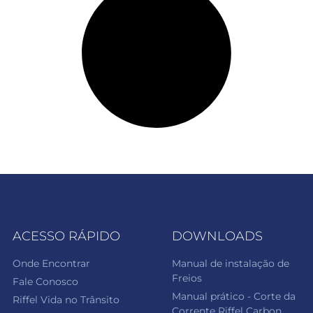
ACESSO RÁPIDO
DOWNLOADS
Onde Encontrar
Manual de instalação de
Freios
Fale Conosco
Manual prático - Corte da
Riffel Vida no Trânsito
Corrente Riffel Carbon