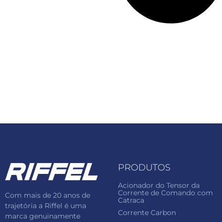
PRODUTOS
Acionador do Tensor da
Corrente de Comando com
Com mais de 20 anos de
Catraca
trajetória a Riffel é uma
Corrente Carbon
marca genuinamente