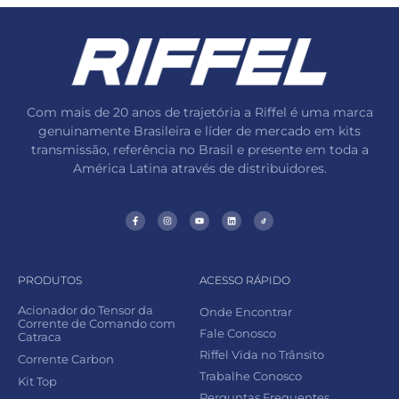
Com mais de 20 anos de trajetória a Riffel é uma marca
genuinamente Brasileira e líder de mercado em kits
transmissão, referência no Brasil e presente em toda a
América Latina através de distribuidores.
PRODUTOS
ACESSO RÁPIDO
Acionador do Tensor da
Onde Encontrar
Corrente de Comando com
Fale Conosco
Catraca
Riffel Vida no Trânsito
Corrente Carbon
Trabalhe Conosco
Kit Top
Perguntas Frequentes