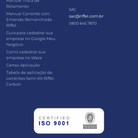
Manual Troca de
Rolamento
SAC
Manual Corrente com
sac@riffel.com.br
Emenda Remanchada
0800 645 7870
Riffel
Guia para cadastrar sua
empresa no Google Meu
Negócio
Como cadastrar sua
empresa no Waze
Cartaz Aplicação
Tabela de aplicação de
correntes Semi Kit Riffel
Carbon