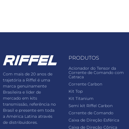
PRODUTOS
Acionador do Tensor da
Corrente de Comando com
Com mais de 20 anos de
Catraca
trajetória a Riffel é uma
Corrente Carbon
marca genuinamente
Kit Top
Brasileira e líder de
mercado em kits
Kit Titanium
transmissão, referência no
Semi kit Riffel Carbon
Brasil e presente em toda
Corrente de Comando
a América Latina através
Caixa de Direção Esférica
de distribuidores.
Caixa de Direção Cônica