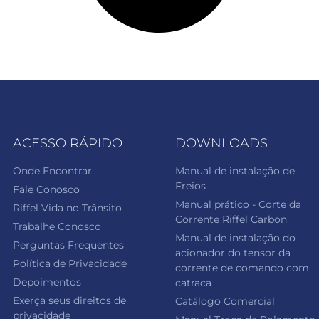
ACESSO RÁPIDO
DOWNLOADS
Onde Encontrar
Manual de instalação de
Freios
Fale Conosco
Manual prático - Corte da
Riffel Vida no Trânsito
Corrente Riffel Carbon
Trabalhe Conosco
Manual de instalação do
Perguntas Frequentes
acionador do tensor da
Política de Privacidade
corrente de comando com
Depoimentos
catraca
Exerça seus direitos de
Catálogo Comercial
privacidade