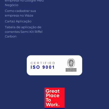
empresa no Google Meu
Negócio
Como cadastrar sua
empresa no Waze
Cartaz Aplicação
Tabela de aplicação de
correntes Semi Kit Riffel
Carbon