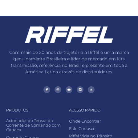
Com mais de 20 anos de trajetória a Riffel é uma marca
genuinamente Brasileira e líder de mercado em kits
transmissão, referência no Brasil e presente em toda a
América Latina através de distribuidores.
PRODUTOS
ACESSO RÁPIDO
Acionador do Tensor da
Onde Encontrar
Corrente de Comando com
Fale Conosco
Catraca
Riffel Vida no Trânsito
Corrente Carbon