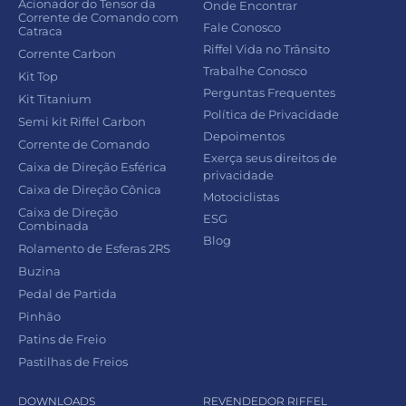
Acionador do Tensor da
Onde Encontrar
Corrente de Comando com
Fale Conosco
Catraca
Riffel Vida no Trânsito
Corrente Carbon
Trabalhe Conosco
Kit Top
Perguntas Frequentes
Kit Titanium
Política de Privacidade
Semi kit Riffel Carbon
Depoimentos
Corrente de Comando
Exerça seus direitos de
Caixa de Direção Esférica
privacidade
Caixa de Direção Cônica
Motociclistas
Caixa de Direção
ESG
Combinada
Blog
Rolamento de Esferas 2RS
Buzina
Pedal de Partida
Pinhão
Patins de Freio
Pastilhas de Freios
DOWNLOADS
REVENDEDOR RIFFEL