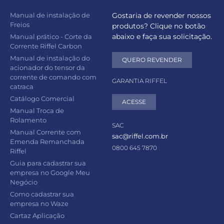
Manual de instalação de
Gostaria de revender nossos
Freios
produtos? Clique no botão
abaixo e faça sua solicitação.
Manual prático - Corte da
Corrente Riffel Carbon
Manual de instalação do
QUERO REVENDER
acionador do tensor da
corrente de comando com
GARANTIA RIFFEL
catraca
Catálogo Comercial
ACESSE
Manual Troca de
Rolamento
SAC
Manual Corrente com
sac@riffel.com.br
Emenda Remanchada
0800 645 7870
Riffel
Guia para cadastrar sua
empresa no Google Meu
Negócio
Como cadastrar sua
empresa no Waze
Cartaz Aplicação