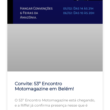
Convite: 53º Encontro
Motomagazine em Belém!
O 53º Encontro Motomagazine está chegando,
e a Riffel já confirma presença nesse que é