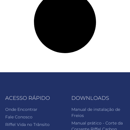
ACESSO RÁPIDO
DOWNLOADS
Onde Encontrar
Manual de instalação de
Freios
Fale Conosco
Manual prático - Corte da
Riffel Vida no Trânsito
Corrente Riffel Carbon