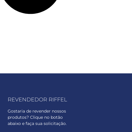
REVENDEDOR RIFFEL
Gostaria de revender nossos
produtos? Clique no botão
abaixo e faça sua solicitação.