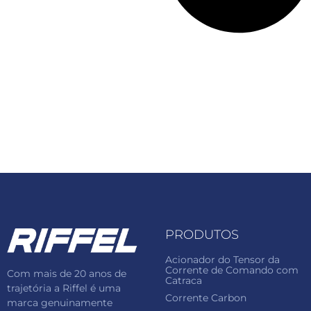
PRODUTOS
Acionador do Tensor da
Corrente de Comando com
Com mais de 20 anos de
Catraca
trajetória a Riffel é uma
Corrente Carbon
marca genuinamente