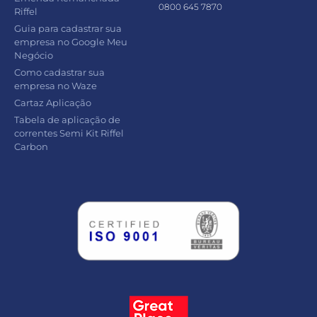
0800 645 7870
Riffel
Guia para cadastrar sua
empresa no Google Meu
Negócio
Como cadastrar sua
empresa no Waze
Cartaz Aplicação
Tabela de aplicação de
correntes Semi Kit Riffel
Carbon