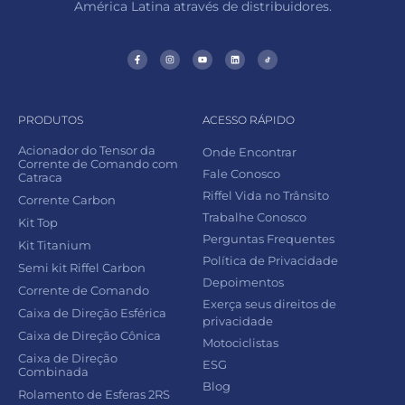
América Latina através de distribuidores.
PRODUTOS
ACESSO RÁPIDO
Acionador do Tensor da
Onde Encontrar
Corrente de Comando com
Fale Conosco
Catraca
Riffel Vida no Trânsito
Corrente Carbon
Trabalhe Conosco
Kit Top
Perguntas Frequentes
Kit Titanium
Política de Privacidade
Semi kit Riffel Carbon
Depoimentos
Corrente de Comando
Exerça seus direitos de
Caixa de Direção Esférica
privacidade
Caixa de Direção Cônica
Motociclistas
Caixa de Direção
ESG
Combinada
Blog
Rolamento de Esferas 2RS