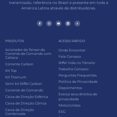
transmissão, referência no Brasil e presente em toda a
América Latina através de distribuidores.
PRODUTOS
ACESSO RÁPIDO
Acionador do Tensor da
Onde Encontrar
Corrente de Comando com
Fale Conosco
Catraca
Riffel Vida no Trânsito
Corrente Carbon
Trabalhe Conosco
Kit Top
Perguntas Frequentes
Kit Titanium
Política de Privacidade
Semi kit Riffel Carbon
Depoimentos
Corrente de Comando
Exerça seus direitos de
Caixa de Direção Esférica
privacidade
Caixa de Direção Cônica
Motociclistas
Caixa de Direção
ESG
Combinada