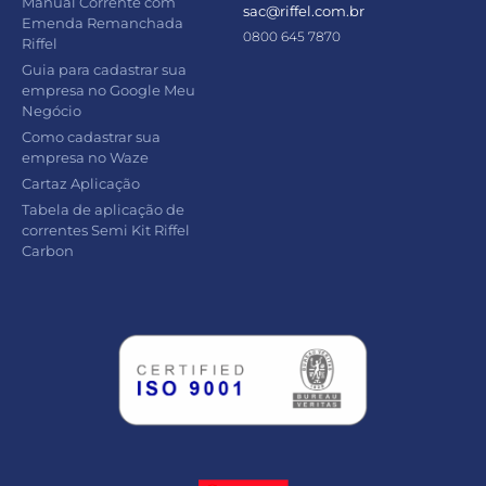
Manual Corrente com
sac@riffel.com.br
Emenda Remanchada
0800 645 7870
Riffel
Guia para cadastrar sua
empresa no Google Meu
Negócio
Como cadastrar sua
empresa no Waze
Cartaz Aplicação
Tabela de aplicação de
correntes Semi Kit Riffel
Carbon