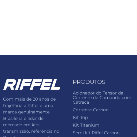
PRODUTOS
Acionador do Tensor da
Corrente de Comando com
Com mais de 20 anos de
Catraca
trajetória a Riffel é uma
Corrente Carbon
marca genuinamente
Kit Top
Brasileira e líder de
mercado em kits
Kit Titanium
transmissão, referência no
Semi kit Riffel Carbon