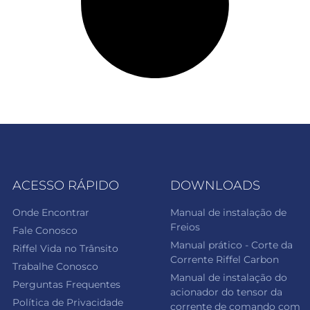
ACESSO RÁPIDO
DOWNLOADS
Onde Encontrar
Manual de instalação de
Freios
Fale Conosco
Manual prático - Corte da
Riffel Vida no Trânsito
Corrente Riffel Carbon
Trabalhe Conosco
Manual de instalação do
Perguntas Frequentes
acionador do tensor da
Política de Privacidade
corrente de comando com