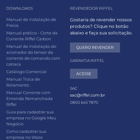
DOWNLOADS
REVENDEDOR RIFFEL
Manual de instalação de
Gostaria de revender nossos
Freios
produtos? Clique no botão
abaixo e faça sua solicitação.
Manual prático - Corte da
Corrente Riffel Carbon
Manual de instalação do
QUERO REVENDER
acionador do tensor da
corrente de comando com
GARANTIA RIFFEL
catraca
Catálogo Comercial
ACESSE
Manual Troca de
Rolamento
SAC
Manual Corrente com
sac@riffel.com.br
Emenda Remanchada
0800 645 7870
Riffel
Guia para cadastrar sua
empresa no Google Meu
Negócio
Como cadastrar sua
empresa no Waze