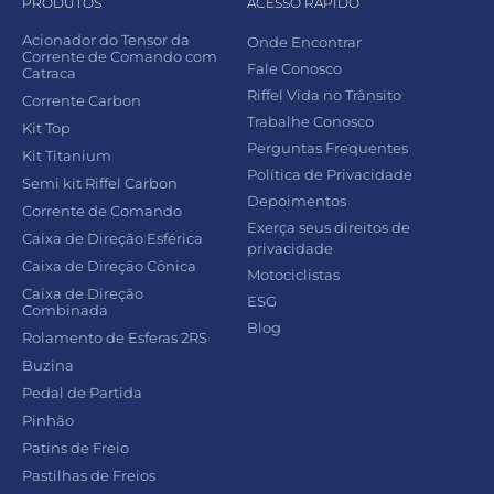
PRODUTOS
ACESSO RÁPIDO
Acionador do Tensor da
Onde Encontrar
Corrente de Comando com
Fale Conosco
Catraca
Riffel Vida no Trânsito
Corrente Carbon
Trabalhe Conosco
Kit Top
Perguntas Frequentes
Kit Titanium
Política de Privacidade
Semi kit Riffel Carbon
Depoimentos
Corrente de Comando
Exerça seus direitos de
Caixa de Direção Esférica
privacidade
Caixa de Direção Cônica
Motociclistas
Caixa de Direção
ESG
Combinada
Blog
Rolamento de Esferas 2RS
Buzina
Pedal de Partida
Pinhão
Patins de Freio
Pastilhas de Freios