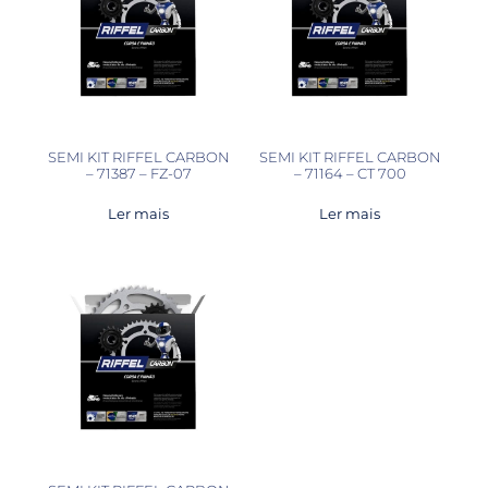
SEMI KIT RIFFEL CARBON
SEMI KIT RIFFEL CARBON
– 71387 – FZ-07
– 71164 – CT 700
Ler mais
Ler mais