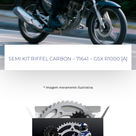
SEMI KIT RIFFEL CARBON – 71641 – GSX R1000 [A]
* Imagem meramente ilustrativa