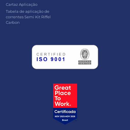
Cartaz Aplicação
Tabela de aplicação de
correntes Semi Kit Riffel
Carbon