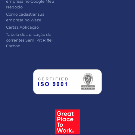
empresa no Google Meu
Negócio
Como cadastrar sua
empresa no Waze
Cartaz Aplicação
Tabela de aplicação de
correntes Semi Kit Riffel
Carbon