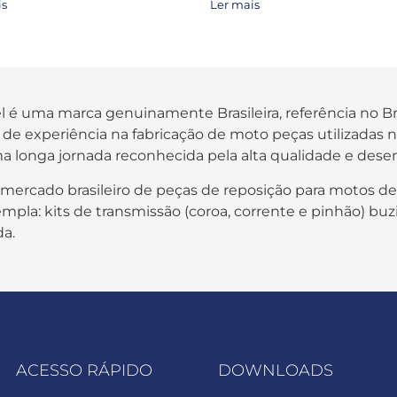
is
Ler mais
fel é uma marca genuinamente Brasileira, referência no B
os de experiência na fabricação de moto peças utilizada
a longa jornada reconhecida pela alta qualidade e des
 mercado brasileiro de peças de reposição para motos de
pla: kits de transmissão (coroa, corrente e pinhão) buzi
da.
ACESSO RÁPIDO
DOWNLOADS