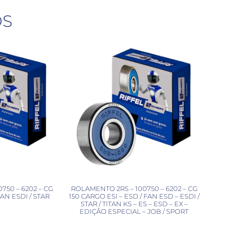
OS
750 – 6202 – CG
ROLAMENTO 2RS – 100750 – 6202 – CG
FAN ESDI / STAR
150 CARGO ESI – ESD / FAN ESD – ESDI /
STAR / TITAN KS – ES – ESD – EX –
EDIÇÃO ESPECIAL – JOB / SPORT