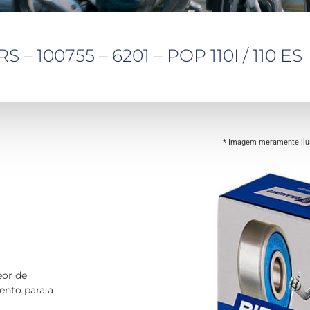
 100755 – 6201 – POP 110I / 110 ES
* Imagem meramente ilus
o
eor de
ento para a