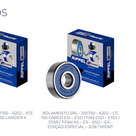
OS
50 – 6202 – XTZ
ROLAMENTO 2RS – 100750 – 6202 – CG
250 LANDER X
150 CARGO ESI – ESD / FAN ESD – ESDI /
STAR / TITAN KS – ES – ESD – EX –
EDIÇÃO ESPECIAL – JOB / SPORT