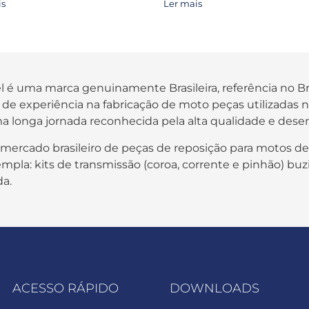
is
Ler mais
fel é uma marca genuinamente Brasileira, referência no B
os de experiência na fabricação de moto peças utilizada
a longa jornada reconhecida pela alta qualidade e des
 mercado brasileiro de peças de reposição para motos de
pla: kits de transmissão (coroa, corrente e pinhão) buzi
da.
ACESSO RÁPIDO
DOWNLOADS