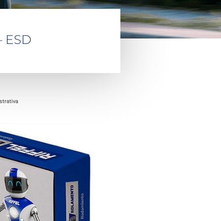
– ESD
trativa