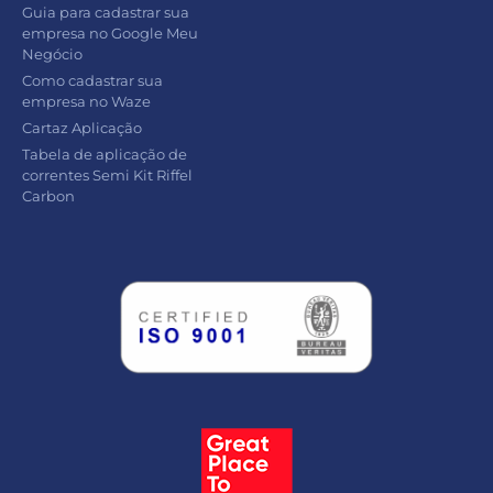
Guia para cadastrar sua
empresa no Google Meu
Negócio
Como cadastrar sua
empresa no Waze
Cartaz Aplicação
Tabela de aplicação de
correntes Semi Kit Riffel
Carbon