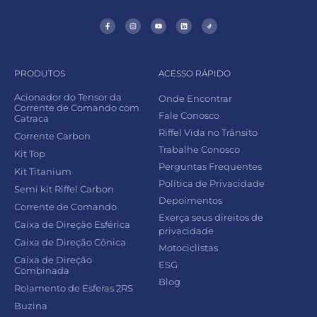
PRODUTOS
ACESSO RÁPIDO
Acionador do Tensor da
Onde Encontrar
Corrente de Comando com
Fale Conosco
Catraca
Riffel Vida no Trânsito
Corrente Carbon
Trabalhe Conosco
Kit Top
Perguntas Frequentes
Kit Titanium
Política de Privacidade
Semi kit Riffel Carbon
Depoimentos
Corrente de Comando
Exerça seus direitos de
Caixa de Direção Esférica
privacidade
Caixa de Direção Cônica
Motociclistas
Caixa de Direção
ESG
Combinada
Blog
Rolamento de Esferas 2RS
Buzina