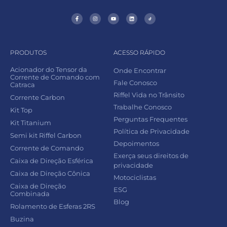
PRODUTOS
ACESSO RÁPIDO
Acionador do Tensor da
Onde Encontrar
Corrente de Comando com
Fale Conosco
Catraca
Riffel Vida no Trânsito
Corrente Carbon
Trabalhe Conosco
Kit Top
Perguntas Frequentes
Kit Titanium
Política de Privacidade
Semi kit Riffel Carbon
Depoimentos
Corrente de Comando
Exerça seus direitos de
Caixa de Direção Esférica
privacidade
Caixa de Direção Cônica
Motociclistas
Caixa de Direção
ESG
Combinada
Blog
Rolamento de Esferas 2RS
Buzina