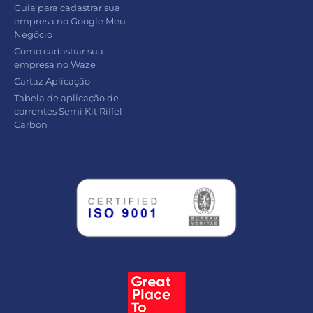
Guia para cadastrar sua
empresa no Google Meu
Negócio
Como cadastrar sua
empresa no Waze
Cartaz Aplicação
Tabela de aplicação de
correntes Semi Kit Riffel
Carbon