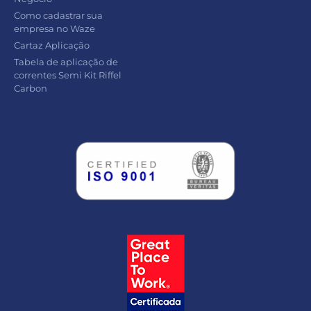
Como cadastrar sua
empresa no Waze
Cartaz Aplicação
Tabela de aplicação de
correntes Semi Kit Riffel
Carbon