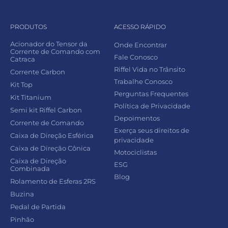
PRODUTOS
ACESSO RÁPIDO
Acionador do Tensor da
Onde Encontrar
Corrente de Comando com
Fale Conosco
Catraca
Riffel Vida no Trânsito
Corrente Carbon
Trabalhe Conosco
Kit Top
Perguntas Frequentes
Kit Titanium
Política de Privacidade
Semi kit Riffel Carbon
Depoimentos
Corrente de Comando
Exerça seus direitos de
Caixa de Direção Esférica
privacidade
Caixa de Direção Cônica
Motociclistas
Caixa de Direção
ESG
Combinada
Blog
Rolamento de Esferas 2RS
Buzina
Pedal de Partida
Pinhão