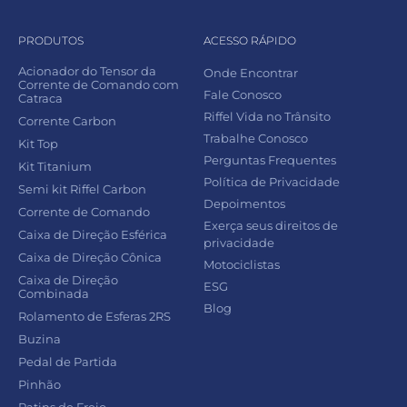
PRODUTOS
ACESSO RÁPIDO
Acionador do Tensor da
Onde Encontrar
Corrente de Comando com
Fale Conosco
Catraca
Riffel Vida no Trânsito
Corrente Carbon
Trabalhe Conosco
Kit Top
Perguntas Frequentes
Kit Titanium
Política de Privacidade
Semi kit Riffel Carbon
Depoimentos
Corrente de Comando
Exerça seus direitos de
Caixa de Direção Esférica
privacidade
Caixa de Direção Cônica
Motociclistas
Caixa de Direção
ESG
Combinada
Blog
Rolamento de Esferas 2RS
Buzina
Pedal de Partida
Pinhão
Patins de Freio