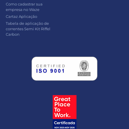
Como cadastrar sua
empresa no Waze
Cartaz Aplicação
Tabela de aplicação de
correntes Semi Kit Riffel
Carbon