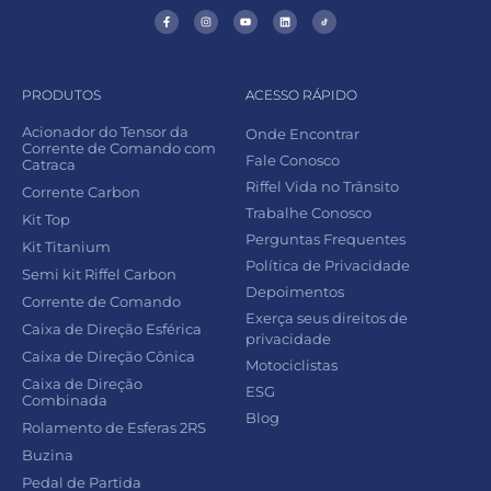
PRODUTOS
ACESSO RÁPIDO
Acionador do Tensor da
Onde Encontrar
Corrente de Comando com
Fale Conosco
Catraca
Riffel Vida no Trânsito
Corrente Carbon
Trabalhe Conosco
Kit Top
Perguntas Frequentes
Kit Titanium
Política de Privacidade
Semi kit Riffel Carbon
Depoimentos
Corrente de Comando
Exerça seus direitos de
Caixa de Direção Esférica
privacidade
Caixa de Direção Cônica
Motociclistas
Caixa de Direção
ESG
Combinada
Blog
Rolamento de Esferas 2RS
Buzina
Pedal de Partida