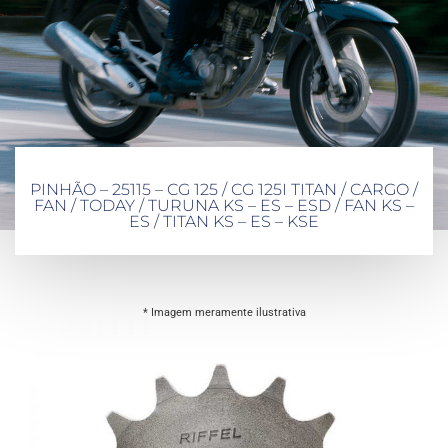
PINHÃO – 25115 – CG 125 / CG 125I TITAN / CARGO /
FAN / TODAY / TURUNA KS – ES – ESD / FAN KS –
ES / TITAN KS – ES – KSE
* Imagem meramente ilustrativa