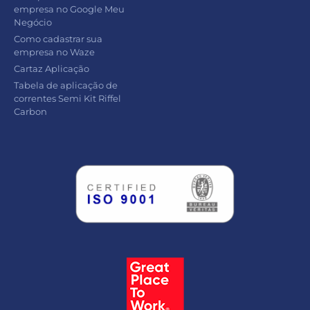
empresa no Google Meu
Negócio
Como cadastrar sua
empresa no Waze
Cartaz Aplicação
Tabela de aplicação de
correntes Semi Kit Riffel
Carbon