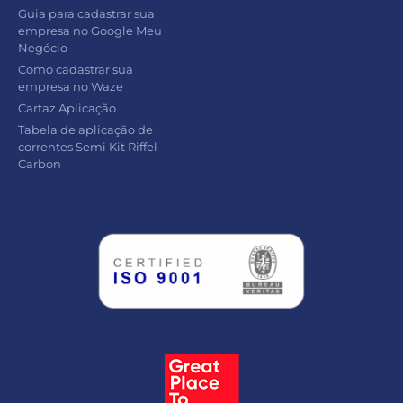
Guia para cadastrar sua
empresa no Google Meu
Negócio
Como cadastrar sua
empresa no Waze
Cartaz Aplicação
Tabela de aplicação de
correntes Semi Kit Riffel
Carbon