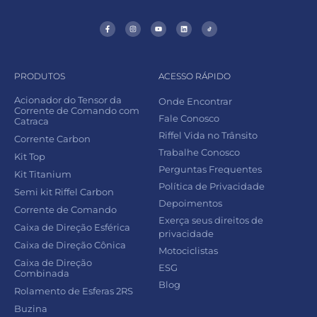
PRODUTOS
ACESSO RÁPIDO
Acionador do Tensor da
Onde Encontrar
Corrente de Comando com
Fale Conosco
Catraca
Riffel Vida no Trânsito
Corrente Carbon
Trabalhe Conosco
Kit Top
Perguntas Frequentes
Kit Titanium
Política de Privacidade
Semi kit Riffel Carbon
Depoimentos
Corrente de Comando
Exerça seus direitos de
Caixa de Direção Esférica
privacidade
Caixa de Direção Cônica
Motociclistas
Caixa de Direção
ESG
Combinada
Blog
Rolamento de Esferas 2RS
Buzina